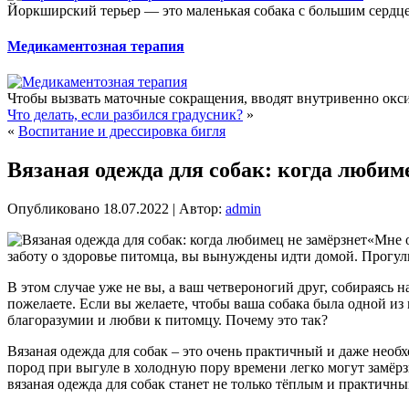
Йоркширский терьер — это маленькая собака с большим сердце
Медикаментозная терапия
Чтобы вызвать маточные сокращения, вводят внутривенно оксит
Что делать, если разбился градусник?
»
«
Воспитание и дрессировка бигля
Вязаная одежда для собак: когда любим
Опубликовано
18.07.2022
|
Автор:
admin
«Мне о
заботу о здоровье питомца, вы вынуждены идти домой. Прогулка
В этом случае уже не вы, а ваш четвероногий друг, собираясь н
пожелаете. Если вы желаете, чтобы ваша собака была одной и
благоразумии и любви к питомцу. Почему это так?
Вязаная одежда для собак – это очень практичный и даже нео
пород при выгуле в холодную пору времени легко могут замёрзн
вязаная одежда для собак станет не только тёплым и практич