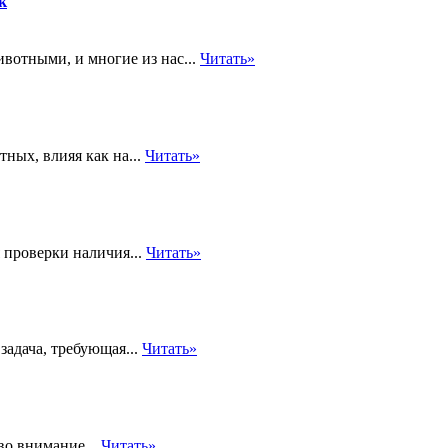
к
отными, и многие из нас...
Читать»
ных, влияя как на...
Читать»
 проверки наличия...
Читать»
задача, требующая...
Читать»
во внимание...
Читать»