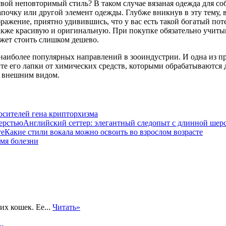
свой неповторимый стиль? В таком случае вязаная одежда для со
апочку или другой элемент одежды. Глубже вникнув в эту тему,
бражение, приятно удивившись, что у вас есть такой богатый пот
акже красивую и оригинальную. При покупке обязательно учитыв
ожет стоить слишком дешево.
наиболее популярных направлений в зооиндустрии. И одна из при
те его лапки от химических средств, которыми обрабатываются д
м внешним видом.
осителей гена крипторхизма
Английский сеттер: элегантный следопыт с длинной шер
Какие стили вокала можно освоить во взрослом возрасте
емя болезни
х кошек. Ее...
Читать»