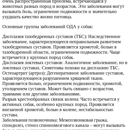
очень распространенная проблема, встречающаяся у
животных разных пород и возрастов. Эти заболевания могут
вызывать боль, ограничение подвижности и значительно
ухудшать качество жизни питомца.
Основные группы заболеваний ОДА у собак:
Дисплазия тазобедренных суставов (ТБС): Наследственное
заболевание, характеризующееся неправильным развитием
тазобедренных суставов. Проявляется хромотой, болью в
тазобедренной области, ограничением подвижности. Чаще
встречается у крупных пород собак.
Дисплазия локтевых суставов: Аналогичное заболевание, но в
локтевых суставах. Симптомы похожи на дисплазию ТБС.
Остеоартрит (артроз): Дегенеративное заболевание суставов,
характеризующееся разрушением хрящевой ткани.
Проявляется болью, ограничением подвижности, хромотой,
утолщением суставов. Может быть связано с возрастом,
травмами или другими заболеваниями.
Разрыв крестообразных связок колена: Часто встречается у
активных собак, особенно крупных пород. Проявляется
внезапной хромотой, болью в колене, нестабильностью
сустава.
Заболевания позвоночника: Межпозвонковая грыжа,
спондилез, стеноз спинномозгового канала – могут вызывать