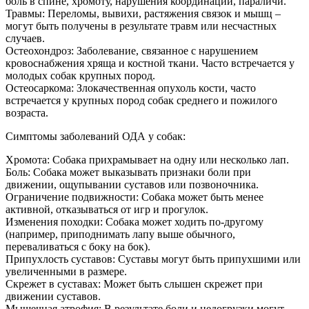
боль в спине, хромоту, нарушения координации, параличи.
Травмы: Переломы, вывихи, растяжения связок и мышц –
могут быть получены в результате травм или несчастных
случаев.
Остеохондроз: Заболевание, связанное с нарушением
кровоснабжения хряща и костной ткани. Часто встречается у
молодых собак крупных пород.
Остеосаркома: Злокачественная опухоль кости, часто
встречается у крупных пород собак среднего и пожилого
возраста.
Симптомы заболеваний ОДА у собак:
Хромота: Собака прихрамывает на одну или несколько лап.
Боль: Собака может выказывать признаки боли при
движении, ощупывании суставов или позвоночника.
Ограничение подвижности: Собака может быть менее
активной, отказываться от игр и прогулок.
Изменения походки: Собака может ходить по-другому
(например, приподнимать лапу выше обычного,
переваливаться с боку на бок).
Припухлость суставов: Суставы могут быть припухшими или
увеличенными в размере.
Скрежет в суставах: Может быть слышен скрежет при
движении суставов.
Мышечная атрофия: В результате боли и недогрузки могут