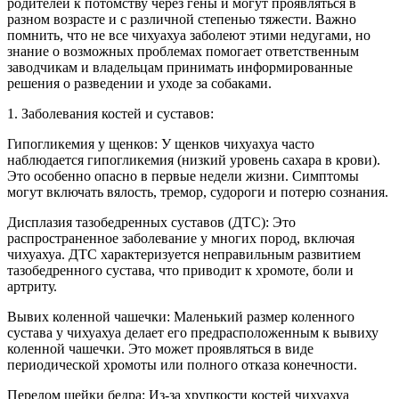
родителей к потомству через гены и могут проявляться в
разном возрасте и с различной степенью тяжести. Важно
помнить, что не все чихуахуа заболеют этими недугами, но
знание о возможных проблемах помогает ответственным
заводчикам и владельцам принимать информированные
решения о разведении и уходе за собаками.
1. Заболевания костей и суставов:
Гипогликемия у щенков: У щенков чихуахуа часто
наблюдается гипогликемия (низкий уровень сахара в крови).
Это особенно опасно в первые недели жизни. Симптомы
могут включать вялость, тремор, судороги и потерю сознания.
Дисплазия тазобедренных суставов (ДТС): Это
распространенное заболевание у многих пород, включая
чихуахуа. ДТС характеризуется неправильным развитием
тазобедренного сустава, что приводит к хромоте, боли и
артриту.
Вывих коленной чашечки: Маленький размер коленного
сустава у чихуахуа делает его предрасположенным к вывиху
коленной чашечки. Это может проявляться в виде
периодической хромоты или полного отказа конечности.
Перелом шейки бедра: Из-за хрупкости костей чихуахуа