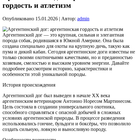
гордость и атлетизм
Опубликовано
15.01.2026
|
Автор:
admin
Аргентинский дог — это крупная, сильная и элегантная
порода собак, родившаяся в Южной Америке. Она была
создана специально для охоты на крупную дичь, такую как
пума и дикий кабан. Сегодня аргентинские доги известны не
только своими охотничьими качествами, но и преданностью
хозяевам, смелостью и высоким уровнем энергии. Давайте
подробнее рассмотрим историю, характеристики и
особенности этой уникальной породы.
История происхождения
Аргентинский дог был выведен в начале XX века
аргентинским ветеринаром Антонио Норесом Мартинесом.
Цель состояла в создании универсального охотника,
способного справляться с опасной добычей в сложных
условиях аргентинской природы. В процессе разведения
использовались гончие, бульдоги и боксёры, что позволило
создать сильную, ловкую и выносливую породу.
Особенности внешности