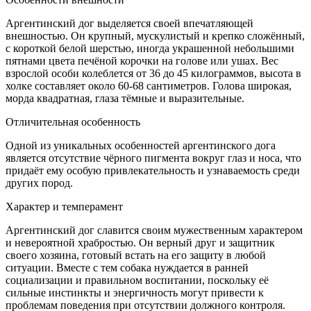
Аргентинский дог выделяется своей впечатляющей
внешностью. Он крупный, мускулистый и крепко сложённый,
с короткой белой шерстью, иногда украшенной небольшими
пятнами цвета печёной корочки на голове или ушах. Вес
взрослой особи колеблется от 36 до 45 килограммов, высота в
холке составляет около 60-68 сантиметров. Голова широкая,
морда квадратная, глаза тёмные и выразительные.
Отличительная особенность
Одной из уникальных особенностей аргентинского дога
является отсутствие чёрного пигмента вокруг глаз и носа, что
придаёт ему особую привлекательность и узнаваемость среди
других пород.
Характер и темперамент
Аргентинский дог славится своим мужественным характером
и невероятной храбростью. Он верный друг и защитник
своего хозяина, готовый встать на его защиту в любой
ситуации. Вместе с тем собака нуждается в ранней
социализации и правильном воспитании, поскольку её
сильные инстинкты и энергичность могут привести к
проблемам поведения при отсутствии должного контроля.