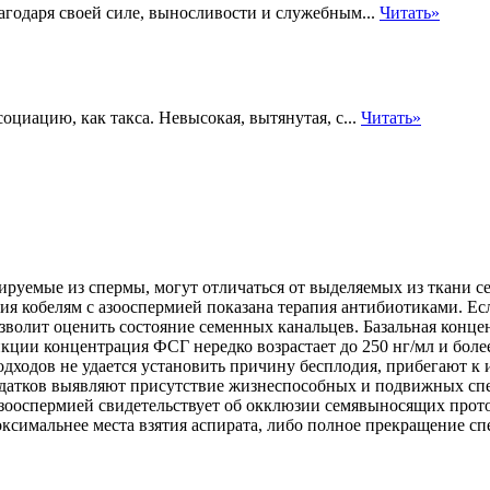
годаря своей силе, выносливости и служебным...
Читать»
циацию, как такса. Невысокая, вытянутая, с...
Читать»
лируемые из спермы, могут отличаться от выделяемых из ткани с
ия кобелям с азооспермией показана терапия антибиотиками. Е
зволит оценить состояние
семенных канальцев. Базальная конце
ции концентрация ФСГ нередко возрастает до 250 нг/мл и более
дходов не удается установить причину бесплодия, прибегают к
идатков выявляют присутствие жизнеспособных и подвижных спе
азооспермией свидетельствует об окклюзии семявыносящих прото
ксимальнее места взятия аспирата, либо полное прекращение сп