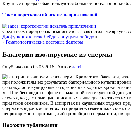
Крупные породы собак пользуются большой популярностью бла
Такса: коротконогий искатель приключений
Среди всех пород собак немногие вызывают столь же яркую ассо
Дисфункция клеток Лейдига и утрата либидо
»
«
Гематопоэтические ростовые факторы
Бактерии изолируемые из спермы
Опубликовано
03.05.2016
|
Автор:
admin
Кроме того, бактерии, изо
при положительных результатах бактериального культивирован
фолликулостимулирующего гормона в сыворотке крови, что по
мл. При бесплодии на фоне выраженной тестикулярной дисфунк
случаях, когда с помощью описанных выше диагностических по
придатков семенников. В аспиратах из каудальных отделов пр
сперматозоидов в аспиратах из придатков семенников собак с 
непроходимость протоков, либо резорбцию сперматозоидов про
Похожие публикации