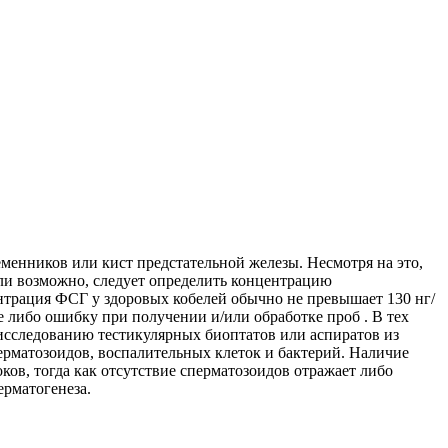
еменников или кист предстательной железы. Несмотря на это,
сли возможно, следует определить концентрацию
нтрация ФСГ у здоровых кобелей обычно не превышает 130 нг/
 либо ошибку при получении и/или обработке проб . В тех
 исследованию тестикулярных биоптатов или аспиратов из
рматозоидов, воспалительных клеток и бактерий. Наличие
ков, тогда как отсутствие сперматозоидов отражает либо
ерматогенеза.