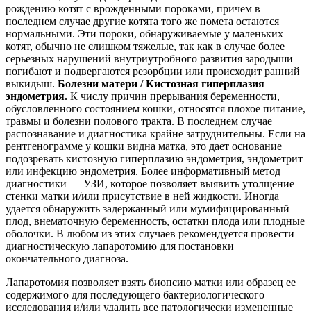
рождению котят с врожденными пороками, причем в
последнем случае другие котята того же помета остаются
нормальными. Эти пороки, обнаруживаемые у маленьких
котят, обычно не слишком тяжелые, так как в случае более
серьезных нарушений внутриутробного развития зародыши
погибают и подвергаются резорбции или происходит ранний
выкидыш.
Болезни матери / Кистозная
гиперплазия
эндометрия.
К числу причин прерывания беременности,
обусловленного состоянием кошки, относятся плохое питание,
травмы и болезни полового тракта. В последнем случае
распознавание и диагностика крайне затруднительны. Если на
рентгенограмме у кошки видна матка, это дает основание
подозревать кистозную гиперплазию эндометрия, эндометрит
или инфекцию эндометрия. Более информативный метод
диагностики — УЗИ, которое позволяет выявить утолщение
стенки матки и/или присутствие в ней жидкости. Иногда
удается обнаружить задержанный или мумифицированный
плод, внематочную беременность, остатки плода или плодные
оболочки. В любом из этих случаев рекомендуется провести
диагностическую лапаротомию для постановки
окончательного диагноза.
Лапаротомия позволяет взять биопсию матки или образец ее
содержимого для последующего бактериологического
исследования и/или удалить все патологически измененные