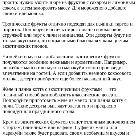
просто: нужно взбить пюре из фруктов с сахаром и лимонным
соком, а затем заморозить массу. Для мороженого добавьте
сливки или молоко.
Тропические фрукты отлично подходят для начинки тартов и
пирогов. Попробуйте испечь пирог с манго и кокосовой
стружкой или тарт с личи и миндалем. Эти десерты будут не
только вкусными, но и красивыми благодаря ярким цветам
экзотических плодов.
Чизкейки и муссы с добавлением экзотических фруктов
получаются особенно нежными и ароматными. Например,
чизкейк с манго или мусс из маракуйи точно произведут
впечатление на гостей. А если добавить немного кокосового
молока, десерт приобретет еще более насыщенный вкус.
Желе и панна-котта с экзотическими фруктами — это
отличный способ разнообразить классические десерты.
Попробуйте приготовить желе из манго или панна-котту с
личи. Такие десерты выглядят элегантно и прекрасно
подойдут для праздничного стола.
Крем из экзотических фруктов станет отличным дополнением
к тортам, блинчикам или вафлям. Суфле из манго или
маракуйи также будет радовать своим необычным вкусом и