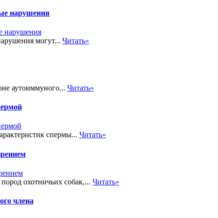
ные нарушения
арушения могут...
Читать»
не аутоиммуного...
Читать»
пермой
характеристик спермы...
Читать»
зрением
пород охотничьих собак,...
Читать»
ого члена