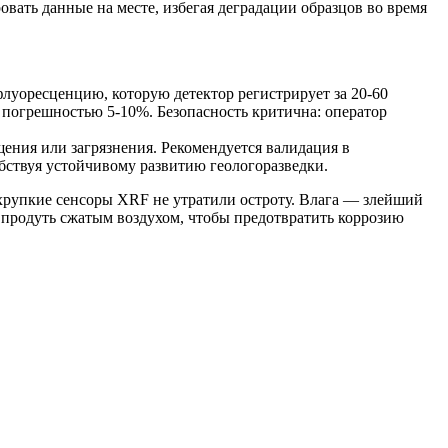
вать данные на месте, избегая деградации образцов во время
луоресценцию, которую детектор регистрирует за 20-60
 погрешностью 5-10%. Безопасность критична: оператор
ения или загрязнения. Рекомендуется валидация в
обствуя устойчивому развитию геологоразведки.
 хрупкие сенсоры XRF не утратили остроту. Влага — злейший
ы продуть сжатым воздухом, чтобы предотвратить коррозию