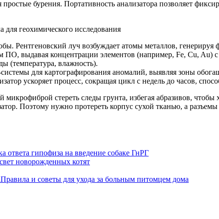
 простые бурения. Портативность анализатора позволяет фиксиро
ы. Рентгеновский луч возбуждает атомы металлов, генерируя ф
ПО, выдавая концентрации элементов (например, Fe, Cu, Au) с
ды (температура, влажность).
системы для картографирования аномалий, выявляя зоны обогащ
затор ускоряет процесс, сокращая цикл с недель до часов, спос
й микрофиброй стереть следы грунта, избегая абразивов, чтобы
затор. Поэтому нужно протереть корпус сухой тканью, а разъем
а ответа гипофиза на введение собаке ГнРГ
свет новорожденных котят
Правила и советы для ухода за больным питомцем дома