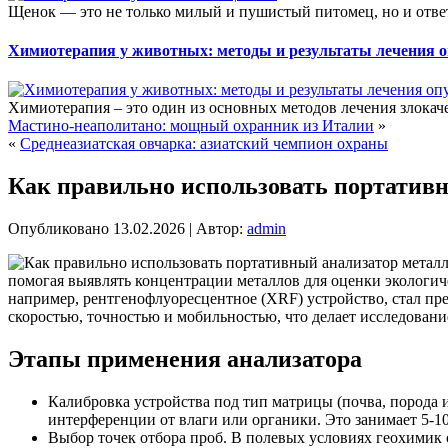
Щенок — это не только милый и пушистый питомец, но и ответс
Химиотерапия у животных: методы и результаты лечения о
Химиотерапия – это один из основных методов лечения злокач
Мастино-неаполитано: мощный охранник из Италии
»
«
Среднеазиатская овчарка: азиатский чемпион охраны
Как правильно использовать портативн
Опубликовано
13.02.2026
|
Автор:
admin
помогая выявлять концентрации металлов для оценки экологич
например, рентгенофлуоресцентное (XRF) устройство, стал пр
скоростью, точностью и мобильностью, что делает исследован
Этапы применения анализатора
Калибровка устройства под тип матрицы (почва, порода 
интерференции от влаги или органики. Это занимает 5-
Выбор точек отбора проб. В полевых условиях геохимик