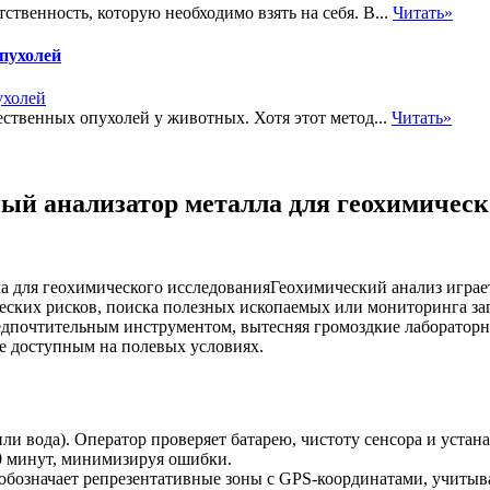
твенность, которую необходимо взять на себя. В...
Читать»
пухолей
ественных опухолей у животных. Хотя этот метод...
Читать»
ый анализатор металла для геохимическ
Геохимический анализ играет
еских рисков, поиска полезных ископаемых или мониторинга за
едпочтительным инструментом, вытесняя громоздкие лабораторн
ие доступным на полевых условиях.
или вода). Оператор проверяет батарею, чистоту сенсора и уст
10 минут, минимизируя ошибки.
 обозначает репрезентативные зоны с GPS-координатами, учиты