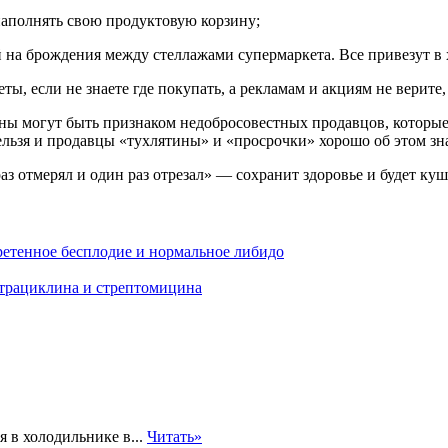
наполнять свою продуктовую корзину;
 на брождения между стеллажами супермаркета. Все привезут в 
, если не знаете где покупать, а рекламам и акциям не верите
ены могут быть признаком недобросовестных продавцов, которы
ельзя и продавцы «тухлятины» и «просрочки» хорошо об этом зн
раз отмерял и один раз отрезал» — сохранит здоровье и будет ку
етенное бесплодие и нормальное либидо
трациклина и стрептомицина
 в холодильнике в...
Читать»