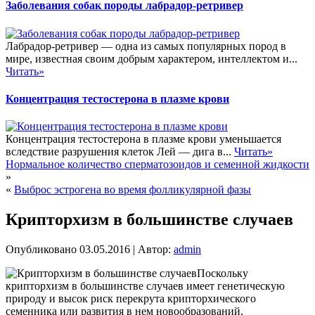
Заболевания собак породы лабрадор-ретривер
Лабрадор-ретривер — одна из самых популярных пород в
мире, известная своим добрым характером, интеллектом и...
Читать»
Концентрация тестостерона в плазме крови
Концентрация тестостерона в плазме крови уменьшается
вследствие разрушения клеток Лей — дига в...
Читать»
Нормальное количество сперматозоидов и семенной жидкости
»
«
Выброс эстрогена во время фолликулярной фазы
Крипторхизм в большинстве случаев
Опубликовано
03.05.2016
|
Автор:
admin
Поскольку
крипторхизм в большинстве случаев имеет генетическую
природу и высок риск перекрута крипторхического
семенника или развития в нем новообразований,