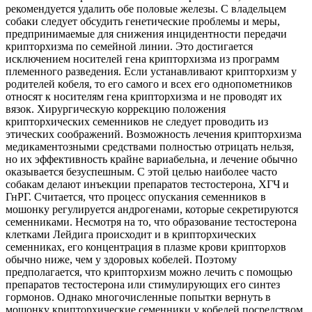
рекомендуется удалить обе половые железы. С владельцем
собаки следует обсудить генетические проблемы и меры,
предпринимаемые для снижения инцидентности передачи
крипторхизма по семейной линии. Это достигается
исключением носителей гена крипторхизма
из программ
племенного разведения. Если устанавливают крипторхизм у
родителей кобеля, то его самого и всех его однопометников
относят к носителям гена крипторхизма и не проводят их
вязок. Хирургическую коррекцию положения
крипторхических семенников не следует проводить из
этических соображений. Возможность лечения крипторхизма
медикаментозными средствами полностью отрицать нельзя,
но их эффективность крайне вариабельна, и лечение обычно
оказывается безуспешным. С этой целью наиболее часто
собакам делают инъекции препаратов тестостерона, ХГЧ и
ГнРГ. Считается, что процесс опускания семенников в
мошонку регулируется андрогенами, которые секретируются
семенниками. Несмотря на то, что образование тестостерона
клетками Лейдига происходит и в крипторхических
семенниках, его концентрация в плазме крови крипторхов
обычно ниже, чем у здоровых кобелей. Поэтому
предполагается, что крипторхизм можно лечить с помощью
препаратов тестостерона или стимулирующих его синтез
гормонов. Однако многочисленные попытки вернуть в
мошонку крипторхические семенники у кобелей посредством