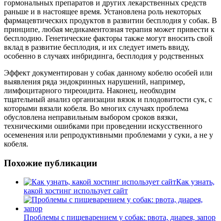
гормональных препаратов и других лекарственных средств
раньше и в настоящее время. Установлена роль некоторых
фармацевтических продуктов в развитии бесплодия у собак. В
принципе, любая медикаментозная терапия может привести к
бесплодию. Генетические факторы также могут вносить свой
вклад в развитие бесплодия, и их следует иметь ввиду,
особенно в случаях инбридинга, бесплодия у родственных
Эффект документирован у собак данному кобелю особей или
выявления ряда эндокринных нарушений, например,
лимфоцитарного тиреоидита. Наконец, необходим
тщательный анализ организации вязок и плодовитости сук, с
которыми вязали кобеля. Во многих случаях проблема
обусловлена неправильным выбором сроков вязки,
техническими ошибками при проведении искусственного
осеменения или репродуктивными проблемами у суки, а не у
кобеля.
Похожие публикации
Как узнать,
какой хостинг использует сайт
Проблемы с пищеварением у собак: рвота, диарея, запор