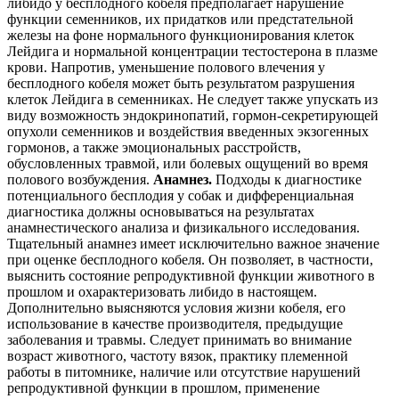
либидо у бесплодного кобеля предполагает нарушение
функции семенников, их придатков или предстательной
железы на фоне нормального функционирования клеток
Лейдига и нормальной концентрации тестостерона в плазме
крови. Напротив, уменьшение полового влечения у
бесплодного кобеля может быть результатом разрушения
клеток Лейдига в семенниках. Не следует также упускать из
виду
возможность эндокринопатий, гормон-секретирующей
опухоли семенников и воздействия введенных экзогенных
гормонов, а также эмоциональных расстройств,
обусловленных травмой, или болевых ощущений во время
полового возбуждения.
Анамнез.
Подходы к диагностике
потенциального бесплодия у собак и дифференциальная
диагностика должны основываться на результатах
анамнестического анализа и физикального исследования.
Тщательный анамнез имеет исключительно важное значение
при оценке бесплодного кобеля. Он позволяет, в частности,
выяснить состояние репродуктивной функции животного в
прошлом и охарактеризовать либидо в настоящем.
Дополнительно выясняются условия жизни кобеля, его
использование в качестве производителя, предыдущие
заболевания и травмы. Следует принимать во внимание
возраст животного, частоту вязок, практику племенной
работы в питомнике, наличие или отсутствие нарушений
репродуктивной функции в прошлом, применение