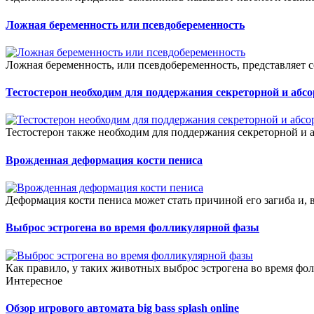
Ложная беременность или псевдобеременность
Ложная беременность, или псевдобеременность, представляет с
Тестостерон необходим для поддержания секреторной и абс
Тестостерон также необходим для поддержания секреторной и 
Врожденная деформация кости пениса
Деформация кости пениса может стать причиной его загиба и, в
Выброс эстрогена во время фолликулярной фазы
Как правило, у таких животных выброс эстрогена во время фол
Интересное
Обзор игрового автомата big bass splash online