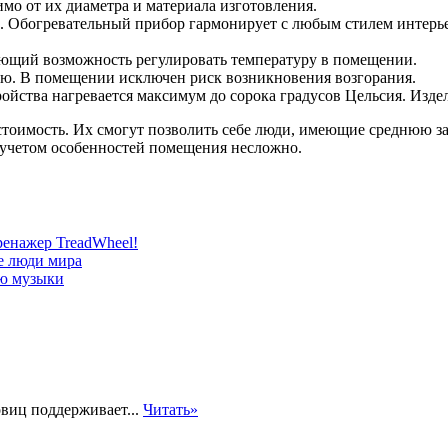
мо от их диаметра и материала изготовления.
 Обогревательный прибор гармонирует с любым стилем интерьер
ающий возможность регулировать температуру в помещении.
ью. В помещении исключен риск возникновения возгорания.
ойства нагревается максимум до сорока градусов Цельсия. Изде
тоимость. Их смогут позволить себе люди, имеющие среднюю за
 учетом особенностей помещения несложно.
енажер TreadWheel!
е люди мира
ию музыки
виц поддерживает...
Читать»