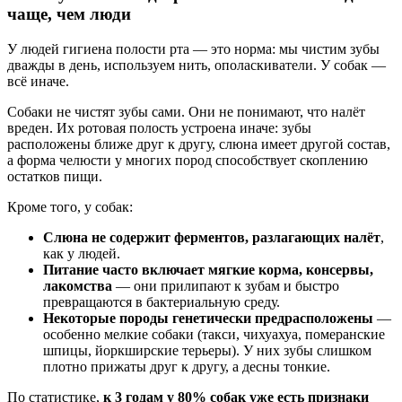
чаще, чем люди
У людей гигиена полости рта — это норма: мы чистим зубы
дважды в день, используем нить, ополаскиватели. У собак —
всё иначе.
Собаки не чистят зубы сами. Они не понимают, что налёт
вреден. Их ротовая полость устроена иначе: зубы
расположены ближе друг к другу, слюна имеет другой состав,
а форма челюсти у многих пород способствует скоплению
остатков пищи.
Кроме того, у собак:
Слюна не содержит ферментов, разлагающих налёт
,
как у людей.
Питание часто включает мягкие корма, консервы,
лакомства
— они прилипают к зубам и быстро
превращаются в бактериальную среду.
Некоторые породы генетически предрасположены
—
особенно мелкие собаки (такси, чихуахуа, померанские
шпицы, йоркширские терьеры). У них зубы слишком
плотно прижаты друг к другу, а десны тонкие.
По статистике,
к 3 годам у 80% собак уже есть признаки