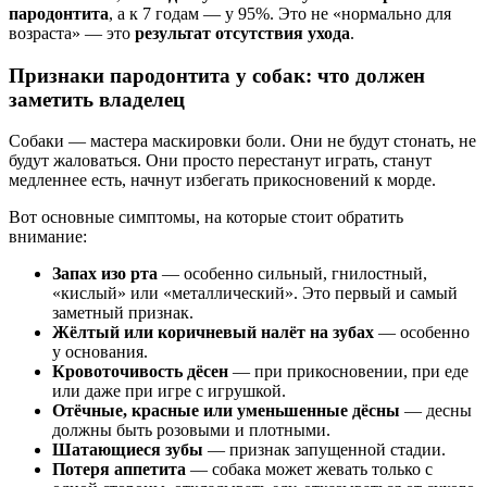
пародонтита
, а к 7 годам — у 95%. Это не «нормально для
возраста» — это
результат отсутствия ухода
.
Признаки пародонтита у собак: что должен
заметить владелец
Собаки — мастера маскировки боли. Они не будут стонать, не
будут жаловаться. Они просто перестанут играть, станут
медленнее есть, начнут избегать прикосновений к морде.
Вот основные симптомы, на которые стоит обратить
внимание:
Запах изо рта
— особенно сильный, гнилостный,
«кислый» или «металлический». Это первый и самый
заметный признак.
Жёлтый или коричневый налёт на зубах
— особенно
у основания.
Кровоточивость дёсен
— при прикосновении, при еде
или даже при игре с игрушкой.
Отёчные, красные или уменьшенные дёсны
— десны
должны быть розовыми и плотными.
Шатающиеся зубы
— признак запущенной стадии.
Потеря аппетита
— собака может жевать только с