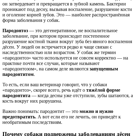
он затвердевает и превращается в зубной камень. Бактерии
проникают под десну, вызывая воспаление, разрушение кости
и оголение корней зубов. Это — наиболее распространённая
форма заболевания у собак.
Пародонтоз
— это дегенеративное, не воспалительное
заболевание, при котором происходит постепенное
разрушение костной ткани вокруг зуба без явного воспаления
дёсен. У людей он встречается редко и чаще связан с
наследственностью или возрастом. У собак же термин
«пародонтоз» часто используется не совсем корректно — на
практике почти все случаи, которые называют
«пародонтозом», на самом деле являются
запущенным
пародонтитом
.
То есть, если ваш ветеринар говорит, что у собаки
«пародонтоз», скорее всего, речь идёт о
тяжёлой форме
пародонтита
— когда десны уже отступили, зубы шатаются, а
кость вокруг них разрушена.
Важно понимать: пародонтит — это
можно и нужно
предотвратить
. А вот если его не лечить, он приведёт к
необратимым последствиям.
Почему собаки подвержены заболеваниям дёсен