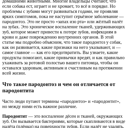
домашними животными. Многие владельцы считают, что
если собака ест, играет и не хромает, то всё в порядке. Но
проблемы с зубами могут развиваться годами, не проявляя
ярких симптомов, пока не наступит серьёзное заболевание —
пародонтоз.
Это не просто «запах изо рта» или жёлтый налёт
на зубах. Это хроническое воспаление тканей, удерживающих
зуб, которое может привести к потере зубов, инфекциям в
крови и даже повреждению внутренних органов. В этой
статье мы подробно объясним, что такое пародонтоз у собак,
как он развивается, какие признаки на него указывают, и —
самое главное — как его предотвратить. Вы узнаете, какие
продукты помогают, какие привычки вредят, и как правильно
ухаживать за ротовой полостью вашего питомца, чтобы он
оставался здоровым, активным и счастливым на протяжении
всей жизни.
Что такое пародонтоз и чем он отличается от
пародонтита
Часто люди путают термины «пародонтоз» и «пародонтит»,
но между ними есть важное различие.
Пародонтит
— это воспаление дёсен и тканей, окружающих
зуб. Он вызывается бактериями, которые скапливаются в виде
налёта (плёнки) на поверхности зубов. Если налёт не удалять,