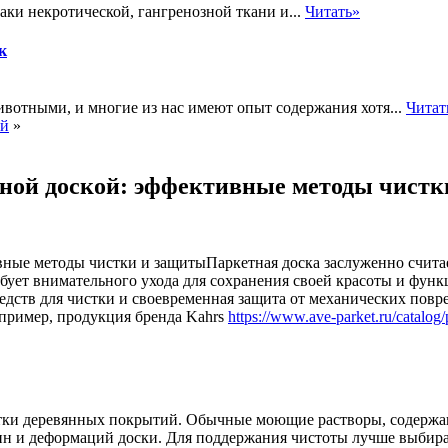
ки некротической, гангренозной ткани и...
Читать»
к
отными, и многие из нас имеют опыт содержания хотя...
Читат
ей
»
тной доской: эффективные методы чистк
Паркетная доска заслуженно счит
ебует внимательного ухода для сохранения своей красоты и фун
едств для чистки и своевременная защита от механических пов
апример, продукция бренда Kahrs
https://www.ave-parket.ru/catalog/
ботки деревянных покрытий. Обычные моющие растворы, содержа
щин и деформаций доски. Для поддержания чистоты лучше выбир