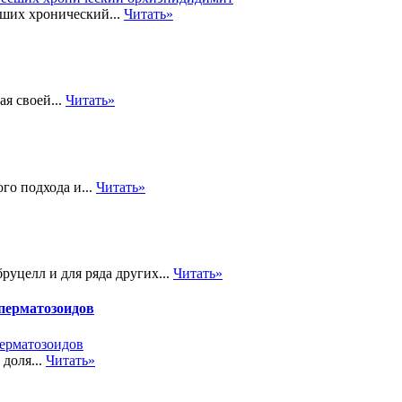
сших хронический...
Читать»
я своей...
Читать»
го подхода и...
Читать»
руцелл и для ряда других...
Читать»
перматозоидов
доля...
Читать»