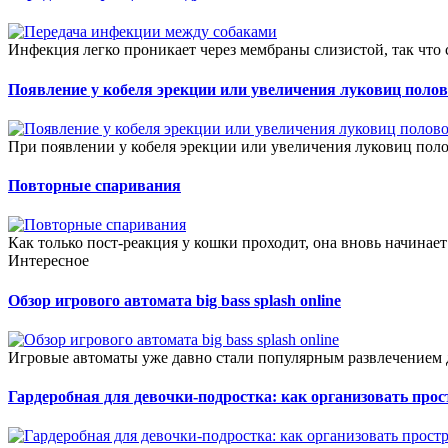
Инфекция легко проникает через мембраны слизистой, так что с
Появление у кобеля эрекции или увеличения луковиц полов
При появлении у кобеля эрекции или увеличения луковиц поло
Повторные спаривания
Как только пост-реакция у кошки проходит, она вновь начинает 
Интересное
Обзор игрового автомата big bass splash online
Игровые автоматы уже давно стали популярным развлечением д
Гардеробная для девочки-подростка: как организовать прос