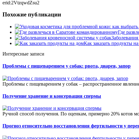
erid:2VtzqwdZsu2
Похожие публикации
Где развл
Заболевания
Как заказать продукты на
Интересные записи
Проблемы с пищеварением у собак: рвота, диарея, запор
Проблемы с пищеварением у собак – распространенное явление,
Получение хранение и консервация спермы
Ручной способ получения. По оценкам, примерно 20% котов м
Прогноз относительно восстановления фертильности у пер