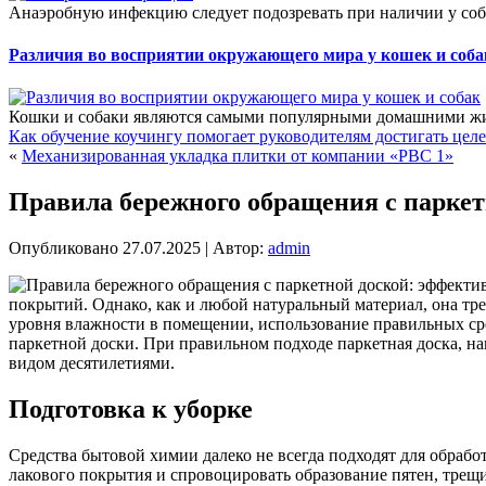
Анаэробную инфекцию следует подозревать при наличии у соба
Различия во восприятии окружающего мира у кошек и соба
Кошки и собаки являются самыми популярными домашними жив
Как обучение коучингу помогает руководителям достигать цел
«
Механизированная укладка плитки от компании «РВС 1»
Правила бережного обращения с парке
Опубликовано
27.07.2025
|
Автор:
admin
покрытий. Однако, как и любой натуральный материал, она тр
уровня влажности в помещении, использование правильных ср
паркетной доски. При правильном подходе паркетная доска, н
видом десятилетиями.
Подготовка к уборке
Средства бытовой химии далеко не всегда подходят для обра
лакового покрытия и спровоцировать образование пятен, тре