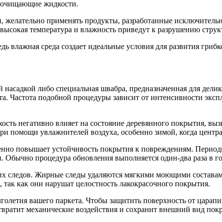
и очищающие жидкости.
, желательно применять продукты, разработанные исключительно
высокая температура и влажность приведут к разрушению струк
дь влажная среда создает идеальные условия для развития гриб
й насадкой либо специальная швабра, предназначенная для дели
та. Частота подобной процедуры зависит от интенсивности эксп
ость негативно влияет на состояние деревянного покрытия, вы
и помощи увлажнителей воздуха, особенно зимой, когда центра
венно повышает устойчивость покрытия к повреждениям. Период
. Обычно процедура обновления выполняется один-два раза в го
их следов. Жирные следы удаляются мягкими моющими составам
так как они нарушат целостность лакокрасочного покрытия.
голетия вашего паркета. Чтобы защитить поверхность от царапи
твратит механические воздействия и сохранит внешний вид пок