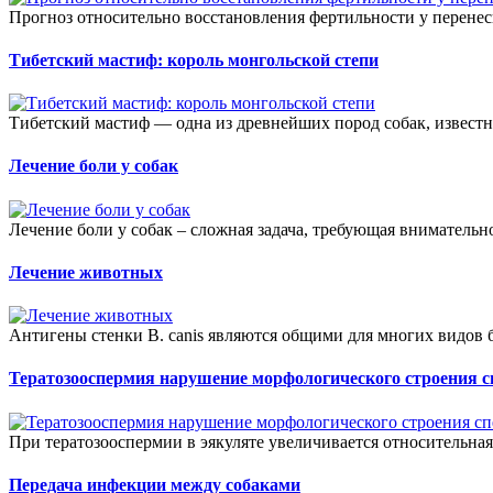
Прогноз относительно восстановления фертильности у перене
Тибетский мастиф: король монгольской степи
Тибетский мастиф — одна из древнейших пород собак, известна
Лечение боли у собак
Лечение боли у собак – сложная задача, требующая внимательно
Лечение животных
Антигены стенки B. canis являются общими для многих видов б
Тератозооспермия нарушение морфологического строения с
При тератозооспермии в эякуляте увеличивается относительная 
Передача инфекции между собаками