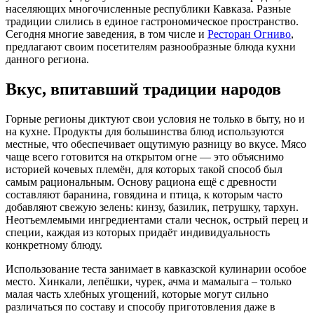
населяющих многочисленные республики Кавказа. Разные
традиции слились в единое гастрономическое пространство.
Сегодня многие заведения, в том числе и
Ресторан Огниво
,
предлагают своим посетителям разнообразные блюда кухни
данного региона.
Вкус, впитавший традиции народов
Горные регионы диктуют свои условия не только в быту, но и
на кухне. Продукты для большинства блюд используются
местные, что обеспечивает ощутимую разницу во вкусе. Мясо
чаще всего готовится на открытом огне — это объяснимо
историей кочевых племён, для которых такой способ был
самым рациональным. Основу рациона ещё с древности
составляют баранина, говядина и птица, к которым часто
добавляют свежую зелень: кинзу, базилик, петрушку, тархун.
Неотъемлемыми ингредиентами стали чеснок, острый перец и
специи, каждая из которых придаёт индивидуальность
конкретному блюду.
Использование теста занимает в кавказской кулинарии особое
место. Хинкали, лепёшки, чурек, ачма и мамалыга – только
малая часть хлебных угощений, которые могут сильно
различаться по составу и способу приготовления даже в