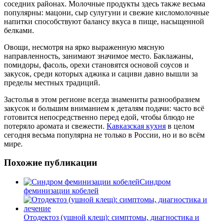
соседних районах. Молочные продукты здесь также весьма
популярны: мацони, сыр сулугуни и свежие кисломолочные
напитки способствуют балансу вкуса в пище, насыщенной
белками.
Овощи, несмотря на ярко выраженную мясную
направленность, занимают значимое место. Баклажаны,
помидоры, фасоль, орехи становятся основой соусов и
закусок, среди которых аджика и сациви давно вышли за
пределы местных традиций.
Застолья в этом регионе всегда знамениты разнообразием
закусок и большим вниманием к деталям подачи: часто всё
готовится непосредственно перед едой, чтобы блюдо не
потеряло аромата и свежести.
Кавказская кухня
в целом
сегодня весьма популярна не только в России, но и во всём
мире.
Похожие публикации
Синдром
феминизации кобелей
Отодектоз (ушной клещ): симптомы, диагностика и