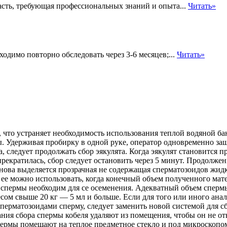
сть, требующая профессиональных знаний и опыта...
Читать»
одимо повторно обследовать через 3-6 месяцев;...
Читать»
, что устраняет необходимость использования теплой водяной б
. Удерживая пробирку в одной руке, оператор одновременно защи
, следует
продолжать сбор эякулята. Когда эякулят становится п
прекратилась, сбор следует остановить через 5 минут. Продолже
снова выделяется прозрачная не содержащая сперматозоидов жидк
ь ее можно использовать, когда конечный объем полученного ма
м спермы необходим для се осеменения. Адекватный объем спермы
 весом свыше 20 кг — 5 мл и больше. Если для того или иного а
сперматозоидами сперму, следует заменить новой системой для 
ания сбора спермы кобеля удаляют из помещения, чтобы он не о
рмы помещают на теплое предметное стекло и под микроскопом