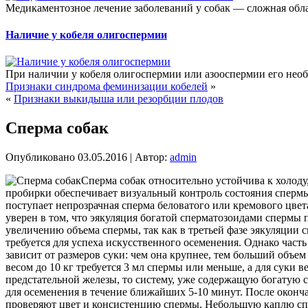
Медикаментозное лечение заболеваний у собак — сложная обла
Наличие у кобеля олигоспермии
При наличии у кобеля олигоспермии или азооспермии его необх
Признаки синдрома феминизации кобелей
»
«
Признаки выкидыша или резорбции плодов
Сперма собак
Опубликовано
03.05.2016
|
Автор:
admin
Сперма собак относительно устойчива к холоду
пробирки обеспечивает визуальный контроль состояния спермы
поступает непрозрачная сперма беловатого или кремового цвета
уверен в том, что эякуляция богатой сперматозоидами спермы 
увеличению объема спермы, так как в третьей фазе эякуляции 
требуется для успеха искусственного осеменения. Однако част
зависит от размеров суки: чем она крупнее, тем больший объе
весом до 10 кг требуется 3 мл спермы или меньше, а для суки
предстательной железы, то систему, уже содержащую богатую 
для осеменения в течение ближайших 5-10 минут. После оконч
проверяют цвет и консистенцию спермы. Небольшую каплю спе