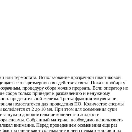
ани или термостата. Использование прозрачной пластиковой
щает ее от чрезмерного воздействия света. Пока в пробирку
розрачным, процедуру сбора можно прервать. Если оператор не
ние сбора только приведет к разбавлению и ненужному
ость предстательной железы. Третья фракция эякулята не
териала недостаточен для проведения ПО. Количество спермы
 колеблется от 2 до 10 мл. При этом для осеменения суки
нализа нужно дополнительное количество жидкости
сбора спермы. Собранный материал необходимо использовать
твлекал внимание. Перед проведением осеменения еще раз
 быстро оценивают содержание в ней сперматозоидов и их