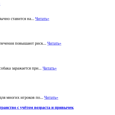
х
ычно ставится на...
Читать»
 лечения повышают риск...
Читать»
обака заражается при...
Читать»
ля многих игроков по...
Читать»
транство с учётом возраста и привычек