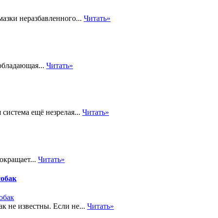
мазки неразбавленного...
Читать»
обладающая...
Читать»
система ещё незрелая...
Читать»
окращает...
Читать»
собак
к не известны. Если не...
Читать»