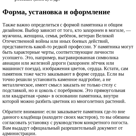
Форма, установка и оформление
Также важно определиться с формой памятника и общим
дизайном. Выбор зависит от того, кто захоронен в могиле, —
мужчина, женщина, семья, ребёнок, ветеран Великой
Отечественной войны или иных боевых действий,
представитель какой-то редкой профессии. У памятника могут
быть характерные черты, соответствующие личности
усопшего. Это, например, выгравированная символика
авиации или железной дороги (захоронен лётчик или
машинист поезда), изображения цветов, сердца. Кстати, сам
памятник тоже часто заказывают в форме сердца. Если вы
точно решили установить каменное надгробие, а не
металлическое, имеет смысл заказать не только стелу с
подставкой, но и цоколь с поребриком. Это прямоугольная
или квадратная «рама» в основании памятника, внутри
которой можно разбить цветник из многолетних растений.
Обратите внимание: если заказываете памятник где-то вне
данного кладбища (находите своих мастеров), то вы обязаны
согласовать установку с руководством конкретного погоста.
Вам выдадут официальный разрешительный документ от
администрации.