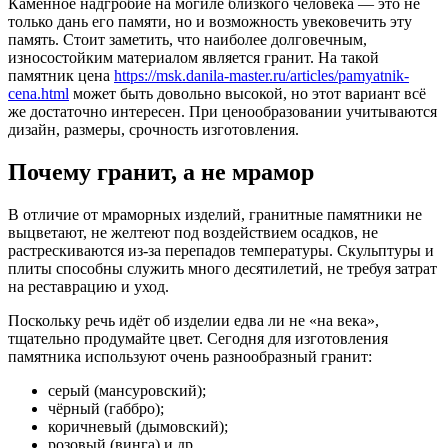
Каменное надгробие на могиле близкого человека — это не
только дань его памяти, но и возможность увековечить эту
память. Стоит заметить, что наиболее долговечным,
износостойким материалом является гранит. На такой
памятник цена
https://msk.danila-master.ru/articles/pamyatnik-
cena.html
может быть довольно высокой, но этот вариант всё
же достаточно интересен. При ценообразовании учитываются
дизайн, размеры, срочность изготовления.
Почему гранит, а не мрамор
В отличие от мраморных изделий, гранитные памятники не
выцветают, не желтеют под воздействием осадков, не
растрескиваются из-за перепадов температуры. Скульптуры и
плиты способны служить много десятилетий, не требуя затрат
на реставрацию и уход.
Поскольку речь идёт об изделии едва ли не «на века»,
тщательно продумайте цвет. Сегодня для изготовления
памятника используют очень разнообразный гранит:
серый (мансуровский);
чёрный (габбро);
коричневый (дымовский);
розовый (винга) и др.