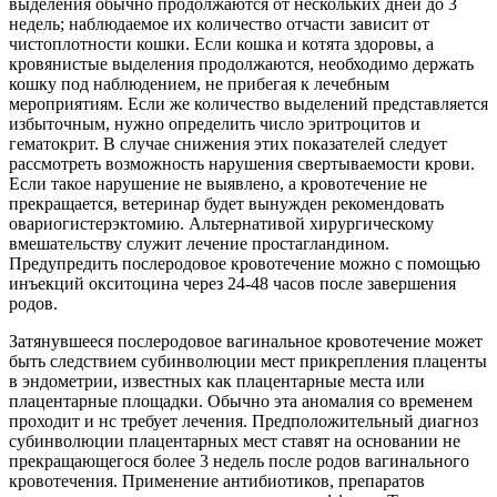
выделения обычно продолжаются от нескольких дней до 3
недель; наблюдаемое их количество отчасти зависит от
чистоплотности кошки. Если кошка и котята здоровы, а
кровянистые выделения продолжаются, необходимо держать
кошку под наблюдением, не прибегая к лечебным
мероприятиям. Если же количество
выделений представляется
избыточным, нужно определить число эритроцитов и
гематокрит. В случае снижения этих показателей следует
рассмотреть возможность нарушения свертываемости крови.
Если такое нарушение не выявлено, а кровотечение не
прекращается, ветеринар будет вынужден рекомендовать
овариогистерэктомию. Альтернативой хирургическому
вмешательству служит лечение простагландином.
Предупредить послеродовое кровотечение можно с помощью
инъекций окситоцина через 24-48 часов после завершения
родов.
Затянувшееся послеродовое вагинальное кровотечение может
быть следствием субинволюции мест прикрепления плаценты
в эндометрии, известных как плацентарные места или
плацентарные площадки. Обычно эта аномалия со временем
проходит и нс требует лечения. Предположительный диагноз
субинволюции плацентарных мест ставят на основании не
прекращающегося более 3 недель после родов вагинального
кровотечения. Применение антибиотиков, препаратов