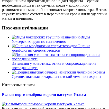
спорыньи или простагландинов не дает эффекта. Терапия
необходима лишь в тех случаях, когда у кошки либо
развивается анемия, либо возникает метрит / пиометра. В этих
случаях лечение состоит в переливании крови и/или удалении
матки и яичников.
Похожие публикации
Виды
боксерских груш по назначению
Оценка
морфологии сперматозоидов
Эвтаназия у животных: этика и сопровождение на
последний путь
Среднеазиатская овчарка: азиатский чемпион охраны
Интересные записи
Вельш-корги пемброк: короли пастухов Уэльса
Короткие лапы, длинный корпус, лисьья мордочка и взгляд, в