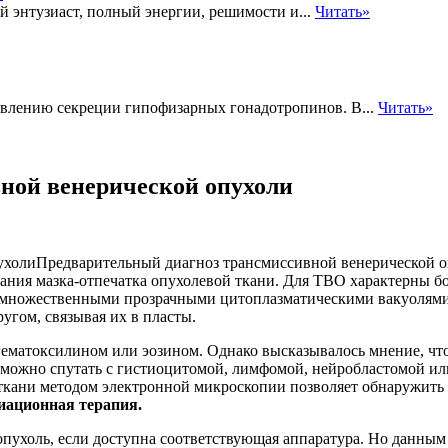
й энтузиаст, полный энергии, решимости и...
Читать»
авлению секреции гипофизарных гонадотропинов. В...
Читать»
ной венерической опухоли
Предварительный диагноз трансмиссивной венерической оп
ования мазка-отпечатка опухолевой ткани. Для ТВО характерны
и множественными прозрачными цитоплазматическими вакуолям
угом, связывая их в пласты.
ематоксилином или эозином. Однако высказывалось мнение, чт
О можно спутать с гистиоцитомой, лимфомой, нейробластомой и
ткани методом электронной микроскопии позволяет обнаружить
иационная терапия.
пухоль, если доступна соответствующая аппаратура. Но данным