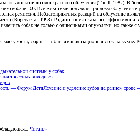
залось достаточно однократного облучения (Thrall, 1982). В бо
олько кобальт-60. Все животные получали три дозы облучения в
ла полная ремиссия. Неблагоприятных реакций на облучение выяв
есяц (Rogers et al, 1998). Радиотерапия оказалась эффективной 
 излечить собак не только с одиночными опухолями, но также с
е мясо, кости, фарш — забивая канализационый сток на кухне. 
 дыхательной системы у собак
ния тросовых энкодеров
идов
Лечение и удаление зубов на раннем сроке
обладающая...
Читать»