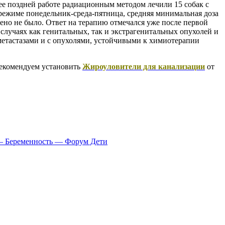
лее поздней работе радиационным методом лечили 15 собак с
 режиме понедельник-среда-пятница, средняя минимальная доза
лено не было. Ответ на терапию отмечался уже после первой
в случаях как генитальных, так и экстрагенитальных опухолей и
 метастазами и с опухолями, устойчивыми к химиотерапии
Рекомендуем установить
Жироуловители для канализации
от
 — Беременность — Форум Дети