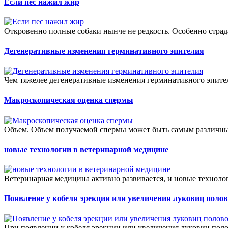
Если пес нажил жир
Откровенно полные собаки нынче не редкость. Особенно страд
Дегенеративные изменения герминативного эпителия
Чем тяжелее дегенеративные изменения герминативного эпител
Макроскопическая оценка спермы
Объем. Объем получаемой спермы может быть самым различным,
новые технологии в ветеринарной медицине
Ветеринарная медицина активно развивается, и новые техноло
Появление у кобеля эрекции или увеличения луковиц полов
При появлении у кобеля эрекции или увеличения луковиц поло