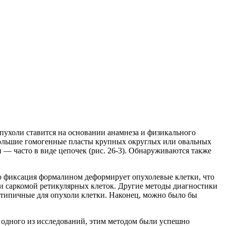
ухоли ставится на основании анамнеза и физикального
 большие гомогенные пласты крупных округлых или овальных
и
— часто в виде цепочек (рис. 26-3). Обнаруживаются также
о фиксация формалином деформирует опухолевые клетки, что
ли саркомой ретикулярных клеток. Другие методы диагностики
 типичные для опухоли клетки. Наконец, можно было бы
 одного из исследований, этим методом были успешно