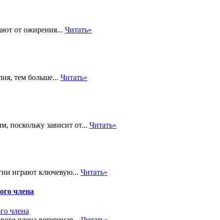
ают от ожирения...
Читать»
ия, тем больше...
Читать»
 поскольку зависит от...
Читать»
гии играют ключевую...
Читать»
ого члена
вого члена ветеринар...
Читать»