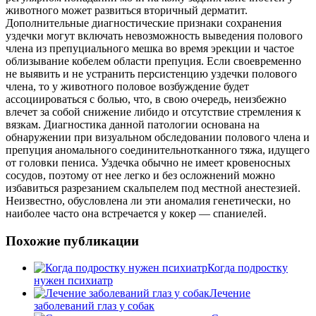
животного может развиться вторичный дерматит.
Дополнительные диагностические признаки сохранения
уздечки могут включать невозможность выведения полового
члена из препуциального мешка во время эрекции и частое
облизывание кобелем области препуция. Если своевременно
не выявить и не устранить персистенцию уздечки полового
члена, то у животного половое возбуждение будет
ассоциироваться с болью, что, в свою очередь, неизбежно
влечет за собой снижение либидо и отсутствие стремления к
вязкам. Диагностика данной патологии основана на
обнаружении при визуальном обследовании полового члена и
препуция аномального соединительнотканного тяжа, идущего
от головки пениса. Уздечка обычно не имеет кровеносных
сосудов, поэтому от нее легко и без осложнений можно
избавиться разрезанием скальпелем под местной анестезией.
Неизвестно, обусловлена ли эти аномалия генетически, но
наиболее часто она встречается у кокер — спаниелей.
Похожие публикации
Когда подростку
нужен психиатр
Лечение
заболеваний глаз у собак