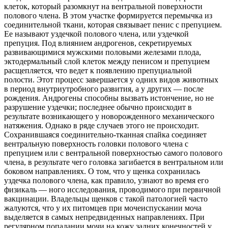
клеток, который разомкнут на вентральной поверхности
полового члена. В этом участке формируется перемычка из
соединительной ткани, которая связывает пенис с препуцием.
Ее называют уздечкой полового члена, или уздечкой
препуция. Под влиянием андрогенов, секретируемых
развивающимися
мужскими половыми железами плода,
эктодермальный слой клеток между пенисом и препуцием
расщепляется, что ведет к появлению препуциальной
полости. Этот процесс завершается у одних видов животных
в период внутриутробного развития, а у других — после
рождения. Андрогены способны вызвать истончение, но не
разрушение уздечки; последнее обычно происходит в
результате возникающего у новорожденного механического
натяжения. Однако в ряде случаев этого не происходит.
Сохранившаяся соединительно-тканная спайка соединяет
вентральную поверхность головки полового члена с
препуцием или с вентральной поверхностью самого полового
члена, в результате чего головка загибается в вентральном или
боковом направлениях. О том, что у щенка сохранилась
уздечка полового члена, как правило, узнают во время его
физикаль — ного исследования, проводимого при первичной
вакцинации. Владельцы щенков с такой патологией часто
жалуются, что у их питомцев при мочеиспускании моча
выделяется в самых непредвиденных направлениях. При
регулярном попадании мочи на кожу задних конечностей у