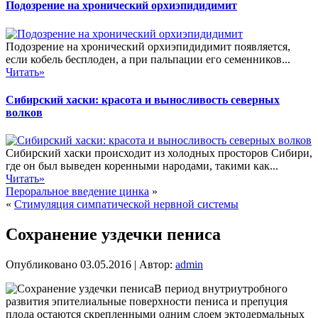
Подозрение на хронический орхиэпидидимит
Подозрение на хронический орхиэпидидимит появляется,
если кобель бесплоден, а при пальпации его семенников...
Читать»
Сибирский хаски: красота и выносливость северных
волков
Сибирский хаски происходит из холодных просторов Сибири,
где он был выведен коренными народами, такими как...
Читать»
Пероральное введение цинка
»
«
Стимуляция симпатической нервной системы
Сохранение уздечки пениса
Опубликовано
03.05.2016
|
Автор:
admin
В период внутриутробного
развития эпителиальные поверхности пениса и препуция
плода остаются скрепленными одним слоем эктодермальных