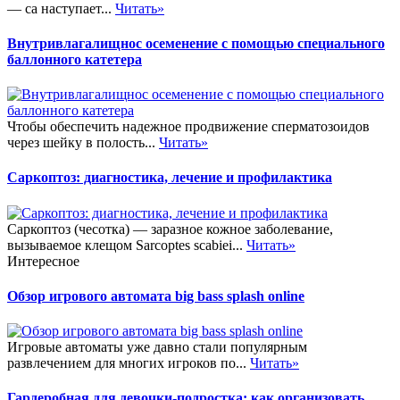
— са наступает...
Читать»
Внутривлагалищнос осеменение с помощью специального
баллонного катетера
Чтобы обеспечить надежное продвижение сперматозоидов
через шейку в полость...
Читать»
Саркоптоз: диагностика, лечение и профилактика
Саркоптоз (чесотка) — заразное кожное заболевание,
вызываемое клещом Sarcoptes scabiei...
Читать»
Интересное
Обзор игрового автомата big bass splash online
Игровые автоматы уже давно стали популярным
развлечением для многих игроков по...
Читать»
Гардеробная для девочки-подростка: как организовать