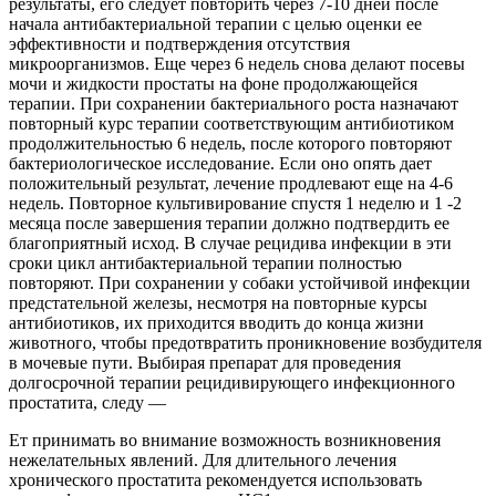
результаты, его следует повторить через 7-10 дней после
начала антибактериальной терапии с целью оценки ее
эффективности и подтверждения отсутствия
микроорганизмов. Еще через 6 недель снова делают посевы
мочи и жидкости
простаты на фоне продолжающейся
терапии. При сохранении бактериального роста назначают
повторный курс терапии соответствующим антибиотиком
продолжительностью 6 недель, после которого повторяют
бактериологическое исследование. Если оно опять дает
положительный результат, лечение продлевают еще на 4-6
недель. Повторное культивирование спустя 1 неделю и 1 -2
месяца после завершения терапии должно подтвердить ее
благоприятный исход. В случае рецидива инфекции в эти
сроки цикл антибактериальной терапии полностью
повторяют. При сохранении у собаки устойчивой инфекции
предстательной железы, несмотря на повторные курсы
антибиотиков, их приходится вводить до конца жизни
животного, чтобы предотвратить проникновение возбудителя
в мочевые пути. Выбирая препарат для проведения
долгосрочной терапии рецидивирующего инфекционного
простатита, следу —
Ет принимать во внимание возможность возникновения
нежелательных явлений. Для длительного лечения
хронического простатита рекомендуется использовать