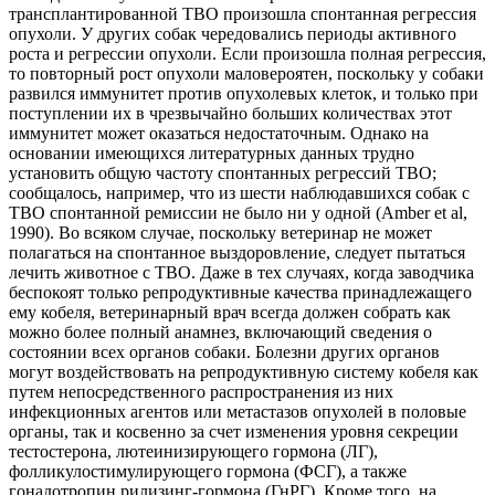
трансплантированной ТВО произошла спонтанная регрессия
опухоли. У других собак чередовались периоды активного
роста и регрессии опухоли. Если произошла полная регрессия,
то повторный рост опухоли маловероятен, поскольку
у собаки
развился иммунитет против опухолевых клеток, и только при
поступлении их в чрезвычайно больших количествах этот
иммунитет может оказаться недостаточным. Однако на
основании имеющихся литературных данных трудно
установить общую частоту спонтанных регрессий ТВО;
сообщалось, например, что из шести наблюдавшихся собак с
ТВО спонтанной ремиссии не было ни у одной (Amber et al,
1990). Во всяком случае, поскольку ветеринар не может
полагаться на спонтанное выздоровление, следует пытаться
лечить животное с ТВО. Даже в тех случаях, когда заводчика
беспокоят только репродуктивные качества принадлежащего
ему кобеля, ветеринарный врач всегда должен собрать как
можно более полный анамнез, включающий сведения о
состоянии всех органов собаки. Болезни других органов
могут воздействовать на репродуктивную систему кобеля как
путем непосредственного распространения из них
инфекционных агентов или метастазов опухолей в половые
органы, так и косвенно за счет изменения уровня секреции
тестостерона, лютеинизирующего гормона (ЛГ),
фолликулостимулирующего гормона (ФСГ), а также
гонадотропин рилизинг-гормона (ГнРГ). Кроме того, на