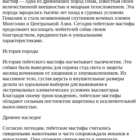
мастиф — одна из древнейших пород собак, известная своей
величественной внешностью и мощным телосложением. Эта
порода зародилась тысячи лет назад в суровых условиях
Гималаев и стала незаменимым спутником кочевых племен
Монголии и Центральной Азии. Сегодня тибетские мастифы
продолжают восхищать любителей собак своим
благородством, преданностью и уникальными
характеристиками.
История породы
История тибетского мастифа насчитывает тысячелетия. Эти
собаки были выведены для охраны стад скота и защиты
жилищ кочевников от хищников и злоумышленников. Их
массивное тело, густая шерсть и внушительные размеры
делали их идеальным выбором для выживания в
экстремальных климатических условиях высокогорья.
Благодаря своему происхождению, тибетские мастифы
обладают сильным инстинктом защитника и исключительной
выносливостью.
Древнее наследие
Согласно легендам, тибетские мастифы считались
священными животными и часто сопровождали монахов в
монастырях. Они охраняли святые места и защищали