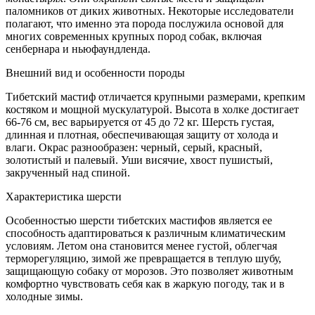
паломников от диких животных. Некоторые исследователи
полагают, что именно эта порода послужила основой для
многих современных крупных пород собак, включая
сенбернара и ньюфаундленда.
Внешний вид и особенности породы
Тибетский мастиф отличается крупными размерами, крепким
костяком и мощной мускулатурой. Высота в холке достигает
66-76 см, вес варьируется от 45 до 72 кг. Шерсть густая,
длинная и плотная, обеспечивающая защиту от холода и
влаги. Окрас разнообразен: черный, серый, красный,
золотистый и палевый. Уши висячие, хвост пушистый,
закрученный над спиной.
Характеристика шерсти
Особенностью шерсти тибетских мастифов является ее
способность адаптироваться к различным климатическим
условиям. Летом она становится менее густой, облегчая
терморегуляцию, зимой же превращается в теплую шубу,
защищающую собаку от морозов. Это позволяет животным
комфортно чувствовать себя как в жаркую погоду, так и в
холодные зимы.