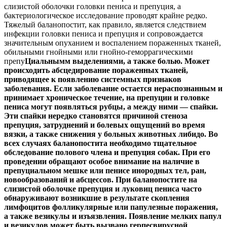
слизистой оболочки головки пениса и препуция, а
бактериологическое исследование проводят крайне редко.
Тяжелый баланопостит, как правило, является следствием
инфекции головки пениса и препуция и сопровождается
значительным опуханием и воспалением пораженных тканей,
обильными гнойными или гнойно-геморрагическими
препу
Циальнымм выделениями, а также болью. Может
происходить абсцедирование пораженных тканей,
приводящее к появлению системных признаков
заболевания. Если заболевание остается нераспознанным и
принимает хроническое течение, на препуции и головке
пениса могут появляться рубцы, а между ними — спайки.
Эти спайки нередко становятся причиной стеноза
препуция, затруднений и болевых ощущений во время
вязки, а также снижения у больных животных либидо.
Во
всех случаях баланопостита необходимо тщательное
обследование полового члена и препуция собак. При его
проведении обращают особое внимание на наличие в
препуциальном мешке или пенисе инородных тел, ран,
новообразований и абсцессов. При баланопостите на
слизистой оболочке препуция и луковиц пениса часто
обнаруживают возникшие в результате скопления
лимфоцитов фолликулярные или папулезные поражения,
а также везикулы и изъязвления. Появление мелких папул
и везикулов может быть вызвано герпесвирусной