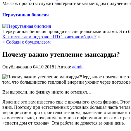
Массаж простаты служит альтернативным методом получения ее
Перкутанная биопсия
Перкутанная биопсия проводится специальными иглами. Это бы
Как взять заем под залог ПТС в автоломбарде?
»
«
Собаки с бруцеллезом
Почему важно утепление мансарды?
Опубликовано
04.10.2018
|
Автор:
admin
Чердачное помещение это
том, что большинство тепловой энергии уходит через потолок 
Вы выросли, но физику никто не отменял…
Явление это вам известно еще с школьного курса физики. Этот
вниз. Поэтому при естественных условиях большая часть тепл
мероприятием при строительстве дома, даже если отапливают
самостоятельно, почерпнув немного информации из самых разн
«спасти дом от холода». Эта работа не делается за один день.