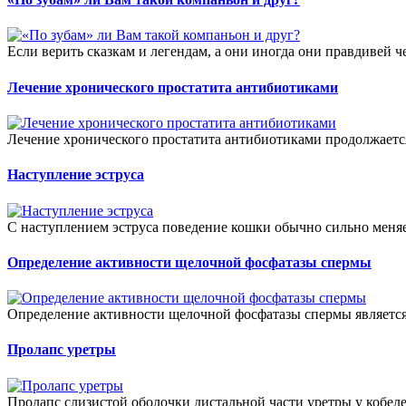
Если верить сказкам и легендам, а они иногда они правдивей че
Лечение хронического простатита антибиотиками
Лечение хронического простатита антибиотиками продолжается 
Наступление эструса
С наступлением эструса поведение кошки обычно сильно меняет
Определение активности щелочной фосфатазы спермы
Определение активности щелочной фосфатазы спермы является
Пролапс уретры
Пролапс слизистой оболочки дистальной части уретры у кобеле