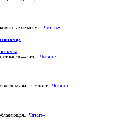
животные не могут...
Читать»
о питомца
 питомцев — это,...
Читать»
молочных желез может...
Читать»
обладающая...
Читать»