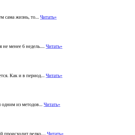
м сама жизнь, то...
Читать»
не менее 6 недель....
Читать»
ся. Как и в период...
Читать»
 одним из методов...
Читать»
й происходит редко....
Читать»