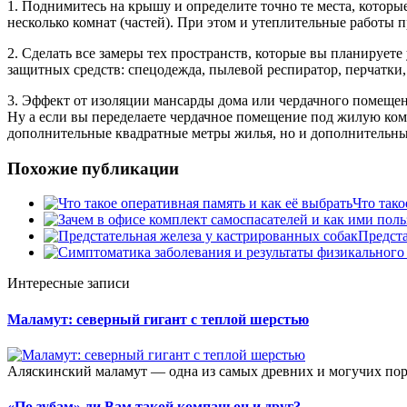
1. Поднимитесь на крышу и определите точно те места, которы
несколько комнат (частей). При этом и утеплительные работы п
2. Сделать все замеры тех пространств, которые вы планируете 
защитных средств: спецодежда, пылевой респиратор, перчатки,
3. Эффект от изоляции мансарды дома или чердачного помещения
Ну а если вы переделаете чердачное помещение под жилую комн
дополнительные квадратные метры жилья, но и дополнительны
Похожие публикации
Что тако
Предста
Интересные записи
Маламут: северный гигант с теплой шерстью
Аляскинский маламут — одна из самых древних и могучих пор
«По зубам» ли Вам такой компаньон и друг?