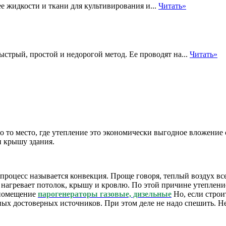
 жидкости и ткани для культивирования и...
Читать»
стрый, простой и недорогой метод. Ее проводят на...
Читать»
 то место, где утепление это экономически выгодное вложение с
и крышу здания.
 процесс называется конвекция. Проще говоря, теплый воздух вс
а нагревает потолок, крышу и кровлю. По этой причине утепле
 помещение
парогенераторы газовые, дизельные
Но, если строи
ых достоверных источников. При этом деле не надо спешить. Не