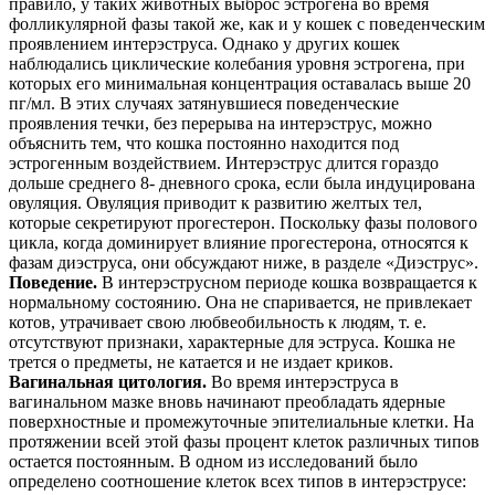
правило, у таких животных выброс эстрогена во время
фолликулярной фазы такой же, как и у кошек с поведенческим
проявлением интерэструса. Однако у других кошек
наблюдались циклические колебания уровня эстрогена, при
которых его минимальная концентрация оставалась выше 20
пг/мл. В этих случаях затянувшиеся поведенческие
проявления течки, без перерыва на интерэструс, можно
объяснить тем, что кошка
постоянно находится под
эстрогенным воздействием. Интерэструс длится гораздо
дольше среднего 8- дневного срока, если была индуцирована
овуляция. Овуляция приводит к развитию желтых тел,
которые секретируют прогестерон. Поскольку фазы полового
цикла, когда доминирует влияние прогестерона, относятся к
фазам диэструса, они обсуждают ниже, в разделе «Диэструс».
Поведение.
В интерэструсном периоде кошка возвращается к
нормальному состоянию. Она не спаривается, не привлекает
котов, утрачивает свою любвеобильность к людям, т. е.
отсутствуют признаки, характерные для эструса. Кошка не
трется о предметы, не катается и не издает криков.
Вагинальная цитология.
Во время интерэструса в
вагинальном мазке вновь начинают преобладать ядерные
поверхностные и промежуточные эпителиальные клетки. На
протяжении всей этой фазы процент клеток различных типов
остается постоянным. В одном из исследований было
определено соотношение клеток всех типов в интерэструсе: