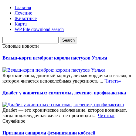
Главная
Лечение
Животные
Карта
WP File download search
Топовые новости
Вельш-корги пемброк: короли пастухов Уэльса
Короткие лапы, длинный корпус, лисьья мордочка и взгляд, в
котором читается непоколебимая уверенность....
Читать»
Диабет у животных: симптомы, лечение, профилактика
Диабет — это хроническое заболевание, которое возникает,
когда поджелудочная железа не производит...
Читать»
Случайное
Признаки синдрома феминизации кобелей